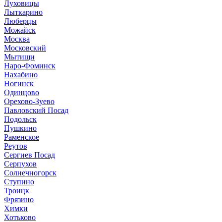
Луховицы
Лыткарино
Люберцы
Можайск
Москва
Московский
Мытищи
Наро-Фоминск
Нахабино
Ногинск
Одинцово
Орехово-Зуево
Павловский Посад
Подольск
Пушкино
Раменское
Реутов
Сергиев Посад
Серпухов
Солнечногорск
Ступино
Троицк
Фрязино
Химки
Хотьково