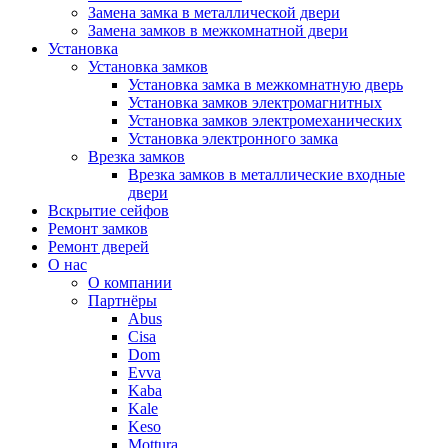
Замена замка в металлической двери
Замена замков в межкомнатной двери
Установка
Установка замков
Установка замка в межкомнатную дверь
Установка замков электромагнитных
Установка замков электромеханических
Установка электронного замка
Врезка замков
Врезка замков в металлические входные
двери
Вскрытие сейфов
Ремонт замков
Ремонт дверей
О нас
О компании
Партнёры
Abus
Cisa
Dom
Evva
Kaba
Kale
Keso
Mottura