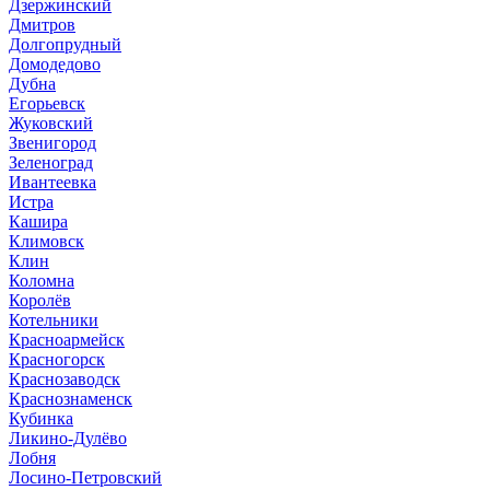
Дзержинский
Дмитров
Долгопрудный
Домодедово
Дубна
Егорьевск
Жуковский
Звенигород
Зеленоград
Ивантеевка
Истра
Кашира
Климовск
Клин
Коломна
Королёв
Котельники
Красноармейск
Красногорск
Краснозаводск
Краснознаменск
Кубинка
Ликино-Дулёво
Лобня
Лосино-Петровский