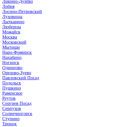
Ликино-Дулёво
Лобня
Лосино-Петровский
Луховицы
Лыткарино
Люберцы
Можайск
Москва
Московский
Мытищи
Наро-Фоминск
Нахабино
Ногинск
Одинцово
Орехово-Зуево
Павловский Посад
Подольск
Пушкино
Раменское
Реутов
Сергиев Посад
Серпухов
Солнечногорск
Ступино
Троицк