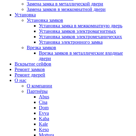
Замена замка в металлической двери
Замена замков в межкомнатной двери
Установка
Установка замков
Установка замка в межкомнатную дверь
Установка замков электромагнитных
Установка замков электромеханических
Установка электронного замка
Врезка замков
Врезка замков в металлические входные
двери
Вскрытие сейфов
Ремонт замков
Ремонт дверей
О нас
О компании
Партнёры
Abus
Cisa
Dom
Evva
Kaba
Kale
Keso
Mottura