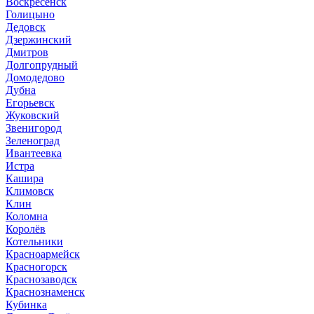
Воскресенск
Голицыно
Дедовск
Дзержинский
Дмитров
Долгопрудный
Домодедово
Дубна
Егорьевск
Жуковский
Звенигород
Зеленоград
Ивантеевка
Истра
Кашира
Климовск
Клин
Коломна
Королёв
Котельники
Красноармейск
Красногорск
Краснозаводск
Краснознаменск
Кубинка